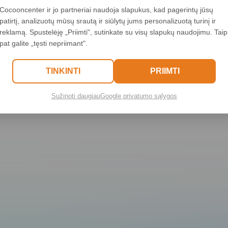
500
Cocooncenter ir jo partneriai naudoja slapukus, kad pagerintų jūsų
patirtį, analizuotų mūsų srautą ir siūlytų jums personalizuotą turinį ir
reklamą. Spustelėję „Priimti", sutinkate su visų slapukų naudojimu. Taip
pat galite „tęsti nepriimant".
C.replaceAll is not a functio
TINKINTI
PRIIMTI
Sužinoti daugiau
Google privatumo sąlygos