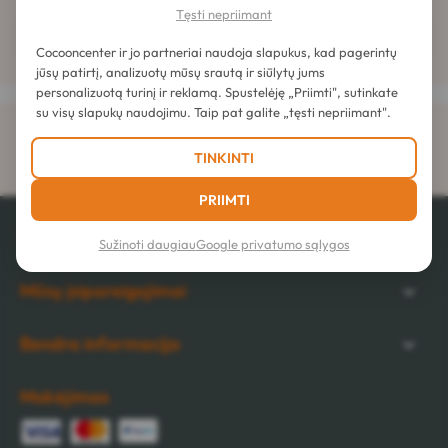
Tęsti nepriimant
Cocooncenter ir jo partneriai naudoja slapukus, kad pagerintų
jūsų patirtį, analizuotų mūsų srautą ir siūlytų jums
personalizuotą turinį ir reklamą. Spustelėję „Priimti", sutinkate
su visų slapukų naudojimu. Taip pat galite „tęsti nepriimant".
Pristatymas
nuo 8,95 € į namus
TINKINTI
PRIIMTI
Mūsų paslaugos
Sužinoti daugiau
Google privatumo sąlygos
Mūsų įsipareigojimai
Bendra informacija
Mokėjimas