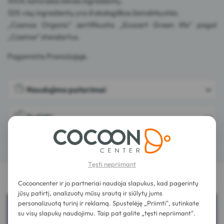
100% natūralios kilmės ingredientų.
32% visų ingredientų yra iš ekologiškos žemdirbystės.
„Cosmos Organic“ sertifikuota „Ecocert Green life“ pagal
„Cosmos“ standartus.
Pagaminta Prancūzijoje.
Naudojimo patarimai
Sudėtis
Informacija
Tęsti nepriimant
Cocooncenter ir jo partneriai naudoja slapukus, kad pagerintų
jūsų patirtį, analizuotų mūsų srautą ir siūlytų jums
personalizuotą turinį ir reklamą. Spustelėję „Priimti", sutinkate
su visų slapukų naudojimu. Taip pat galite „tęsti nepriimant".