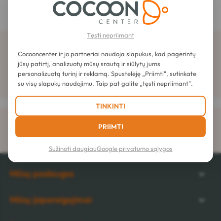
Tęsti nepriimant
Prenumeruokite naujienlaiškį
Cocooncenter ir jo partneriai naudoja slapukus, kad pagerintų
jūsų patirtį, analizuotų mūsų srautą ir siūlytų jums
personalizuotą turinį ir reklamą. Spustelėję „Priimti", sutinkate
su visų slapukų naudojimu. Taip pat galite „tęsti nepriimant".
TINKINTI
Pristatymas
PRIIMTI
nuo 8,95 € į namus
Sužinoti daugiau
Google privatumo sąlygos
Mūsų paslaugos
Mūsų įsipareigojimai