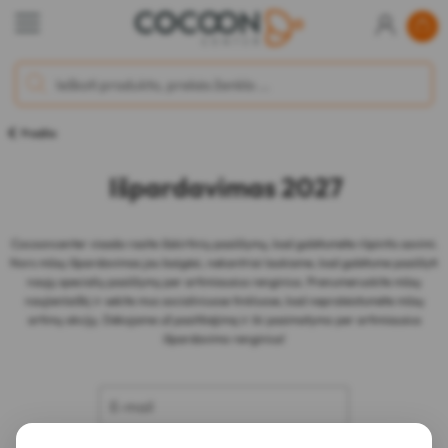
Pradžia
Išpardavimas 2027
Cocooncenter visada rasite išskirtinių pasiūlymų, kad galėtumėte rūpintis savimi.
Nors mūsų išpardavimas jau baigėsi, nekantriai laukiame, kad galėtume pasiūlyti
naujų specialių pasiūlymų per artimiausius renginius. Prenumeruokite mūsų
naujienlaiškį ir sekite mus socialiniuose tinkluose, kad nepraleistumėte mūsų
artimų akcijų. Dėkojame už pasitikėjimą ir iki pasimatymo per artimiausius
išpardavimo renginius!